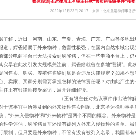
媒体报道|圣运律所王有银主任就“售卖鳄雀鳝事件”接
2022年12月23日 20:17 来源：北京圣运律师事务
据了解，近日，河南、山东、宁夏、青海、广东、广西等多地出
报道，鳄雀鳝属于外来物种，危害性极强，在国内自然水域出现
前部分电商平台已无法搜索到鳄雀鳝，但在一些电商平台上，仍
其实早在此次引发大规模关注前，鳄雀鳝就曾在多地“惹祸”。此
提问售卖、购买、养殖鳄雀鳝到底是否违反法律规定？如果不想
台、卖家、买家分别需要承担怎样的法律责任呢？对由此产生的
主任王有银律师接受采访，展开详细解读。
（王有银主任对热议事件作出法律
对于该事宜中所涉及到的外来物种售卖问题，北京圣运律师事务
确，“外来入侵物种”和“外来物种”是两个不同的概念。外来物种
的科学评估，鳄雀鳝目前还没有被列入外来入侵物种的名单。虽
行限制，但只要是外来物种，不管有没有被列入名录，我国都有