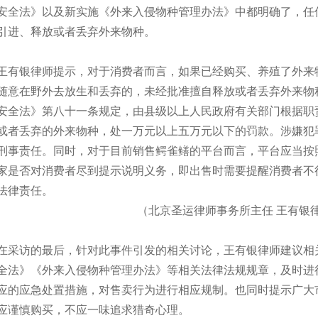
安全法》以及新实施《外来入侵物种管理办法》中都明确了，任
引进、释放或者丢弃外来物种。
王有银律师提示，对于消费者而言，如果已经购买、养殖了外来
随意在野外去放生和丢弃的，未经批准擅自释放或者丢弃外来物
安全法》第八十一条规定，由县级以上人民政府有关部门根据职
或者丢弃的外来物种，处一万元以上五万元以下的罚款。涉嫌犯
刑事责任。同时，对于目前销售鳄雀鳝的平台而言，平台应当按
家是否对消费者尽到提示说明义务，即出售时需要提醒消费者不
法律责任。
（北京圣运律师事务所主任 王有银
在采访的最后，针对此事件引发的相关讨论，王有银律师建议相
全法》《外来入侵物种管理办法》等相关法律法规规章，及时进
应的应急处置措施，对售卖行为进行相应规制。也同时提示广大
应谨慎购买，不应一味追求猎奇心理。