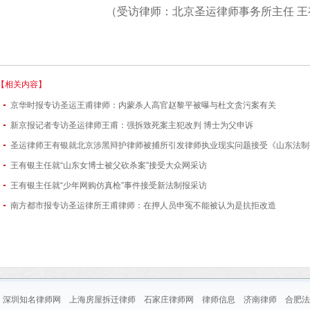
（受访律师：北京圣运律师事务所主任 王
【相关内容】
京华时报专访圣运王甫律师：内蒙杀人高官赵黎平被曝与杜文贪污案有关
新京报记者专访圣运律师王甫：强拆致死案主犯改判 博士为父申诉
圣运律师王有银就北京涉黑辩护律师被捕所引发律师执业现实问题接受《山东法制
王有银主任就“山东女博士被父砍杀案”接受大众网采访
王有银主任就“少年网购仿真枪”事件接受新法制报采访
南方都市报专访圣运律所王甫律师：在押人员申冤不能被认为是抗拒改造
深圳知名律师网
上海房屋拆迁律师
石家庄律师网
律师信息
济南律师
合肥法