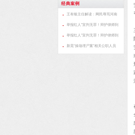
经典案例
王有银主任解读：网民辱骂河南
人民被拘10日
举报红人”宣判无罪！辩护律师到
底是谁？
举报红人”宣判无罪！辩护律师到
底是谁？
新晃“操场埋尸案”相关公职人员
渎职犯罪案一审宣判